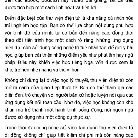
đến các ebook, podcast hay video bài giảng, tất cả đều
được tích hợp một cách linh hoạt và tiện lợi.
Điểm đặc biệt của thư viện điện tử là khả năng cá nhân hóa
trải nghiệm học tập. Bạn có thể lựa chọn nội dung phù hợp
với trình độ của mình, từ cơ bản đến nâng cao, đồng thời
theo dõi tiến trình học một cách rõ ràng. Những ứng dụng
hiện đại còn sử dụng công nghệ trí tuệ nhân tạo để gợi ý bài
học, giúp bạn cải thiện những điểm yếu như phát âm hay ngữ
pháp. Điều này khiến việc học tiếng Nga, vốn được xem là
khó, trở nên nhẹ nhàng và thú vị hơn.
Không chỉ dừng lại ở việc học lý thuyết, thư viện điện tử còn
mở ra cánh cửa giao tiếp thực tế. Bạn có thể tham gia các
diễn đàn, trò chuyện với người bản xứ hoặc luyện nói qua các
ứng dụng kết nối toàn cầu. Nhờ đó, việc học không còn khô
khan mà trở thành một hành trình sống động, nơi ngôn ngữ
được sử dụng như một công cụ thực sự.
Trong thời đại công nghệ số, việc tận dụng thư viện điện tử
di động không chỉ giúp tiết kiệm chi phí mà còn nâng cao