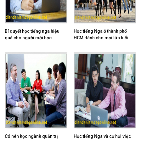
Bí quyết học tiếng nga hiệu
Học tiếng Nga ở thành phố
quả cho người mới học ...
HCM dành cho mọi lứa tuổi
Có nên học ngành quản trị
Học tiếng Nga và cơ hội việc