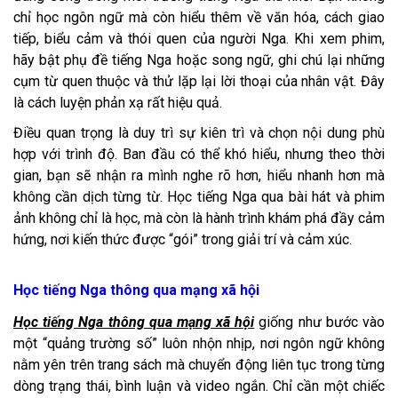
chỉ học ngôn ngữ mà còn hiểu thêm về văn hóa, cách giao
tiếp, biểu cảm và thói quen của người Nga. Khi xem phim,
hãy bật phụ đề tiếng Nga hoặc song ngữ, ghi chú lại những
cụm từ quen thuộc và thử lặp lại lời thoại của nhân vật. Đây
là cách luyện phản xạ rất hiệu quả.
Điều quan trọng là duy trì sự kiên trì và chọn nội dung phù
hợp với trình độ. Ban đầu có thể khó hiểu, nhưng theo thời
gian, bạn sẽ nhận ra mình nghe rõ hơn, hiểu nhanh hơn mà
không cần dịch từng từ. Học tiếng Nga qua bài hát và phim
ảnh không chỉ là học, mà còn là hành trình khám phá đầy cảm
hứng, nơi kiến thức được “gói” trong giải trí và cảm xúc.
Học tiếng Nga thông qua mạng xã hội
Học tiếng Nga thông qua mạng xã hội
giống như bước vào
một “quảng trường số” luôn nhộn nhịp, nơi ngôn ngữ không
nằm yên trên trang sách mà chuyển động liên tục trong từng
dòng trạng thái, bình luận và video ngắn. Chỉ cần một chiếc