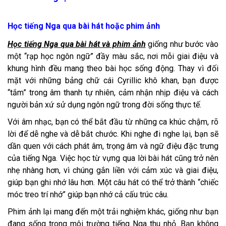
Học tiếng Nga qua bài hát hoặc phim ảnh
Học tiếng Nga qua bài hát và phim ảnh
giống như bước vào
một “rạp học ngôn ngữ” đầy màu sắc, nơi mỗi giai điệu và
khung hình đều mang theo bài học sống động. Thay vì đối
mặt với những bảng chữ cái Cyrillic khô khan, bạn được
“tắm” trong âm thanh tự nhiên, cảm nhận nhịp điệu và cách
người bản xứ sử dụng ngôn ngữ trong đời sống thực tế.
Với âm nhạc, bạn có thể bắt đầu từ những ca khúc chậm, rõ
lời để dễ nghe và dễ bắt chước. Khi nghe đi nghe lại, bạn sẽ
dần quen với cách phát âm, trọng âm và ngữ điệu đặc trưng
của tiếng Nga. Việc học từ vựng qua lời bài hát cũng trở nên
nhẹ nhàng hơn, vì chúng gắn liền với cảm xúc và giai điệu,
giúp bạn ghi nhớ lâu hơn. Một câu hát có thể trở thành “chiếc
móc treo trí nhớ” giúp bạn nhớ cả cấu trúc câu.
Phim ảnh lại mang đến một trải nghiệm khác, giống như bạn
đang sống trong môi trường tiếng Nga thu nhỏ. Bạn không