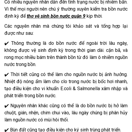
Có nhiều nguyên nhân dẫn đến tình trạng nước bị nhiễm bẩn.
Vì thế mọi người nên chú ý thường xuyên kiểm tra bồn nước
định kỳ để
thợ vệ sinh bồn nước quận 9
kịp thời.
Các nguyên nhân mà chúng tôi khảo sát và tổng hợp lại
được như sau:
✔️ Thông thường là do bồn nước để ngoài trời lâu ngày,
không được vệ sinh định kỳ trong thời gian dài. cặn bã, và
rong mọc nhiều bám trên thành bồn từ đó làm ô nhiễm nguồn
nước trong bồn.
✔️ Thời tiết cũng có thể làm cho nguồn nước bị ảnh hưởng.
Nhiệt độ nóng ẩm làm cho clo trong nước bị bốc hơi nhanh,
tạo điều kiện cho vi khuẩn E.coli & Salmonella xâm nhập và
phát triển trong bồn nước.
✔️ Nguyên nhân khác cũng có thể là do bồn nước bị hở làm
chuột, gián, nhện, chim chui vào, lâu ngày chúng bị phân hủy
làm nguồn nước có mùi hôi thối.
✔️ Bùn đất cũng tạo điều kiện cho ký sinh trùng phát triển.