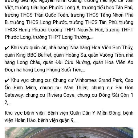
trường tiểu học Nguyễn Minh Quang, trường tiểu học Lê Văn
Việt, trường tiểu học Phước Long A, trường tiểu học Tân Phú,
trường THCS Trần Quốc Toản, trường THCS Tăng Nhơn Phú
B, trường THCS Long Phước, trường THCS Tân Phú, trường
THCS Hưng Phước, trường THPT Nguyễn Huệ, trường THPT
Phước Long, trường THPT Long Trường,...
✔️ Khu vực quán ăn, nhà hàng: Nhà hàng Hoa Viên Sơn Thủy,
quán King BBQ Buffet, quán Hoàng Sa, quán Vuông Tròn, nhà
hàng Long Châu, quán Đùi Cừu Nướng, quán Hoa Viên Ao
Đôi, nhà hàng Long Phụng Suối Tiên,...
✔️ Khu vực chung cư: Chung cư Vinhomes Grand Park, Cao
Ốc Bình Minh, chung cư Man Thiện, chung cư Sài Gòn
Gateway, chung cư Riviera Cove, chung cư Đông Sài Gòn 1
2,...
Khu vực bệnh viện: Bệnh viện Quân Dân Y Miền Đông, bệnh
viện Hoàn Hảo, bệnh viện quận 9,...