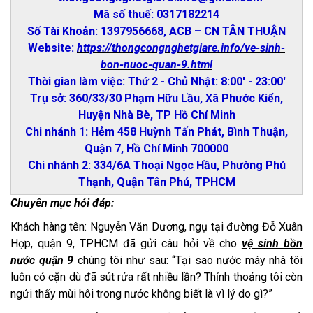
Mã số thuế: 0317182214
Số Tài Khoản: 1397956668, ACB – CN TÂN THUẬN
Website:
https://thongcongnghetgiare.info/ve-sinh-
bon-nuoc-quan-9.html
Thời gian làm việc: Thứ 2 - Chủ Nhật: 8:00' - 23:00'
Trụ sở: 360/33/30 Phạm Hữu Lầu, Xã Phước Kiển,
Huyện Nhà Bè, TP Hồ Chí Minh
Chi nhánh 1: Hẻm 458 Huỳnh Tấn Phát, Bình Thuận,
Quận 7, Hồ Chí Minh 700000
Chi nhánh 2: 334/6A Thoại Ngọc Hầu, Phường Phú
Thạnh, Quận Tân Phú, TPHCM
Chuyên mục hỏi đáp:
Khách hàng tên: Nguyễn Văn Dương, ngụ tại đường Đỗ Xuân
Hợp, quận 9, TPHCM đã gửi câu hỏi về cho
vệ sinh bồn
nước quận 9
chúng tôi như sau: “Tại sao nước máy nhà tôi
luôn có cặn dù đã sút rửa rất nhiều lần? Thỉnh thoảng tôi còn
ngửi thấy mùi hôi trong nước không biết là vì lý do gì?”