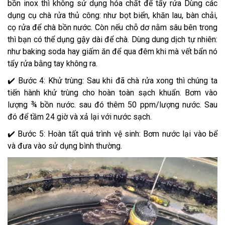
bồn inox thì không sử dụng hóa chất để tẩy rửa Dùng các
dụng cụ chà rửa thủ công: như bọt biển, khăn lau, bàn chải,
cọ rửa để chà bồn nước. Còn nếu chỗ dơ nằm sâu bên trong
thì bạn có thể dụng gậy dài để chà. Dùng dung dịch tự nhiên:
như baking soda hay giấm ăn để qua đêm khi mà vết bẩn nó
tẩy rửa bằng tay không ra.
✔️ Bước 4: Khử trùng: Sau khi đã chà rửa xong thì chúng ta
tiến hành khử trùng cho hoàn toàn sạch khuẩn. Bơm vào
lượng ¾ bồn nước. sau đó thêm 50 ppm/lượng nước. Sau
đó để tầm 24 giờ và xả lại với nước sạch.
✔️ Bước 5: Hoàn tất quá trình vệ sinh: Bơm nước lại vào bể
và đưa vào sử dụng bình thường.