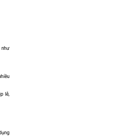
g như
nhiều
p lễ,
 dụng