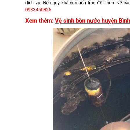
dịch vụ. Nếu quý khách muốn trao đổi thêm về các 
0933450825
Xem thêm:
Vệ sinh bồn nước huyện Bình