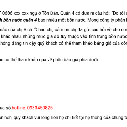
0686 xxx xxx ngụ ở Tôn Đản, Quận 4 có đưa ra câu hỏi: “Do tôi
nh bồn nước quận 4
bao nhiêu một bồn nước. Mong công ty phản h
mắc của chị Bích: “Chào chị, cảm ơn chị đã gửi câu hỏi về cho cô
iá khác nhau, những mức giá đó tùy thuộc vào tình trạng bồn nướ
 không đáng tin cậy quý khách có thể tham khảo bảng giá của cô
ạn có thể tham khảo qua về phần báo giá phía dưới:
qua số
hotline: 0933450825.
n hơn, quý khách vui lòng liên hệ chi tiết tại hệ thống của chúng t