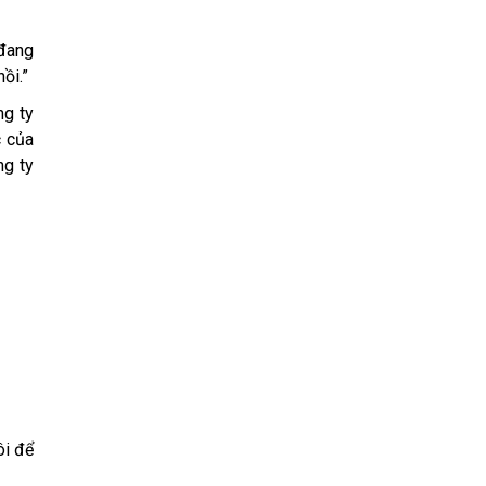
 đang
ồi.”
ng ty
c của
ng ty
ôi để