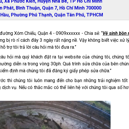
, Xã Phước Kiển, Huyện Nhà Bè, TP Hồ Chí Minh
n Phát, Bình Thuận, Quận 7, Hồ Chí Minh 700000
c Hầu, Phường Phú Thạnh, Quận Tân Phú, TPHCM
đường Xóm Chiếu, Quận 4 - 0909xxxxxx - Chia sẻ: “
Vệ sinh bồn
ang bị rò rỉ cách đây 3 ngày rất nặng nề. Vậy không biết việc xử l
ỗ trợ tôi trả lời câu hỏi mà tôi đưa ra.”
u hỏi mà quý khách đặt ra tại website của chúng tôi, chúng tô
thường diễn ra trong vòng 30ph. Quá trình sửa chữa của bên chún
 kiểm định mà chúng tôi đã đăng ký giấy phép sửa chữa.”
ước thì chúng tôi luôn mang đến cho bạn những trải nghiệm tốt
ịch vụ. Nếu có thắc mắc có thể liên hệ với chúng tôi qua số hot