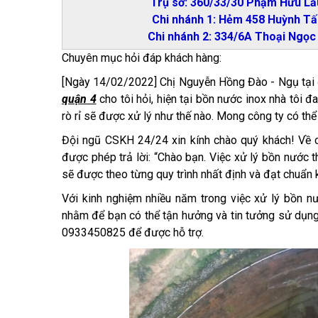
Trụ sở: 360/33/30 Phạm Hữu Lầu
Chi nhánh 1: Hẻm 458 Huỳnh Tấ
Chi nhánh 2: 334/6A Thoại Ngọ
Chuyên mục hỏi đáp khách hàng:
[Ngày 14/02/2022] Chị Nguyễn Hồng Đào - Ngụ tại 
quận 4
cho tôi hỏi, hiện tại bồn nước inox nhà tôi đ
rò rỉ sẽ được xử lý như thế nào. Mong công ty có thể h
Đội ngũ CSKH 24/24 xin kính chào quý khách! Về câ
được phép trả lời: “Chào bạn. Việc xử lý bồn nước 
sẽ được theo từng quy trình nhất định và đạt chuẩn
Với kinh nghiệm nhiều năm trong việc xử lý bồn n
nhằm để bạn có thể tận hưởng và tin tưởng sử dụng d
0933450825 để được hỗ trợ.