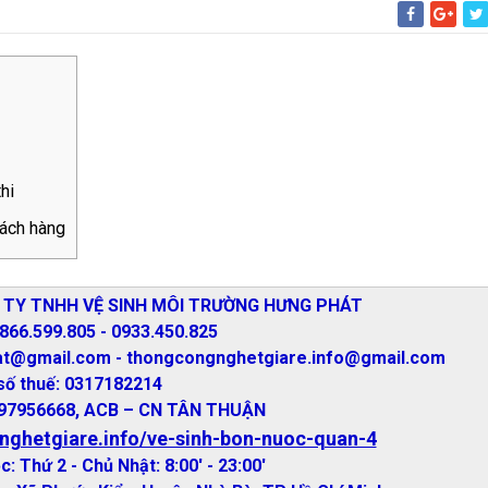
hi
hách hàng
NG TY TNHH VỆ SINH MÔI TRƯỜNG HƯNG PHÁT
2866.599.805 - 0933.450.825
at@gmail.com - thongcongnghetgiare.info@gmail.com
số thuế: 0317182214
1397956668, ACB – CN TÂN THUẬN
nghetgiare.info/ve-sinh-bon-nuoc-quan-4
c: Thứ 2 - Chủ Nhật: 8:00' - 23:00'