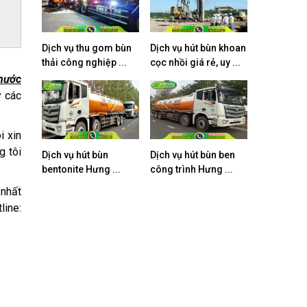
Dịch vụ thu gom bùn
Dịch vụ hút bùn khoan
thải công nghiệp ...
cọc nhồi giá rẻ, uy ...
 nước
ý các
i xin
g tôi
Dịch vụ hút bùn
Dịch vụ hút bùn ben
bentonite Hưng ...
công trình Hưng ...
 nhất
line: