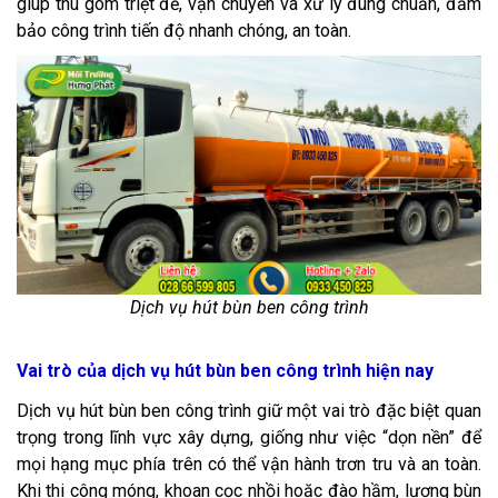
giúp thu gom triệt để, vận chuyển và xử lý đúng chuẩn, đảm
bảo công trình tiến độ nhanh chóng, an toàn.
Dịch vụ hút bùn ben công trình
Vai trò của dịch vụ hút bùn ben công trình hiện nay
Dịch vụ hút bùn ben công trình giữ một vai trò đặc biệt quan
trọng trong lĩnh vực xây dựng, giống như việc “dọn nền” để
mọi hạng mục phía trên có thể vận hành trơn tru và an toàn.
Khi thi công móng, khoan cọc nhồi hoặc đào hầm, lượng bùn