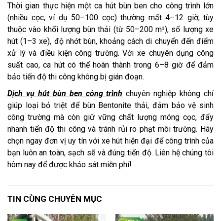
Thời gian thực hiện một ca hút bùn ben cho công trình lớn
(nhiều cọc, ví dụ 50–100 cọc) thường mất 4–12 giờ, tùy
thuộc vào khối lượng bùn thải (từ 50–200 m³), số lượng xe
hút (1–3 xe), độ nhớt bùn, khoảng cách di chuyển đến điểm
xử lý và điều kiện công trường. Với xe chuyên dụng công
suất cao, ca hút có thể hoàn thành trong 6–8 giờ để đảm
bảo tiến độ thi công không bị gián đoạn.
Dịch vụ hút bùn ben công trình
chuyên nghiệp không chỉ
giúp loại bỏ triệt để bùn Bentonite thải, đảm bảo vệ sinh
công trường mà còn giữ vững chất lượng móng cọc, đẩy
nhanh tiến độ thi công và tránh rủi ro phạt môi trường. Hãy
chọn ngay đơn vị uy tín với xe hút hiện đại để công trình của
bạn luôn an toàn, sạch sẽ và đúng tiến độ. Liên hệ chúng tôi
hôm nay để được khảo sát miễn phí!
TIN CÙNG CHUYÊN MỤC