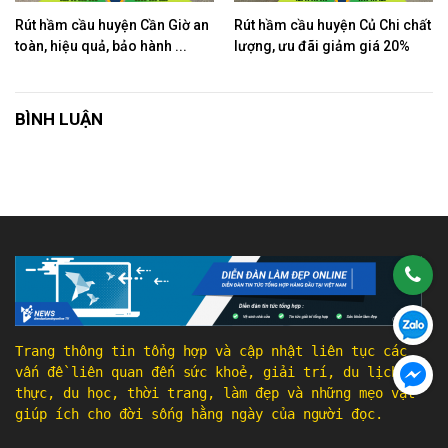
Rút hầm cầu huyện Cần Giờ an
Rút hầm cầu huyện Củ Chi chất
toàn, hiệu quả, bảo hành ...
lượng, ưu đãi giảm giá 20%
BÌNH LUẬN
Trang thông tin tổng hợp và cập nhật liên tục các
vấn đề liên quan đến sức khoẻ, giải trí, du lịch, ẩm
thực, du học, thời trang, làm đẹp và những mẹo vặt
giúp ích cho đời sống hằng ngày của người đọc.