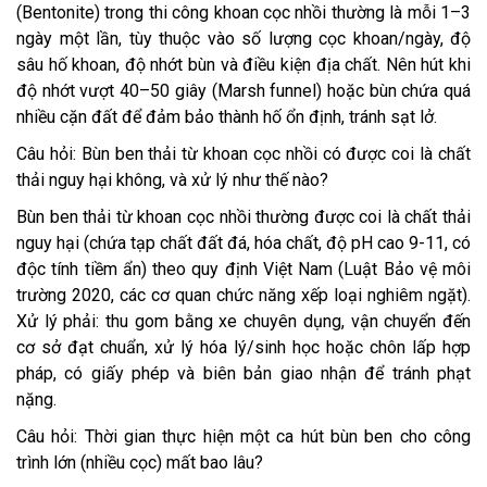
(Bentonite) trong thi công khoan cọc nhồi thường là mỗi 1–3
ngày một lần, tùy thuộc vào số lượng cọc khoan/ngày, độ
sâu hố khoan, độ nhớt bùn và điều kiện địa chất. Nên hút khi
độ nhớt vượt 40–50 giây (Marsh funnel) hoặc bùn chứa quá
nhiều cặn đất để đảm bảo thành hố ổn định, tránh sạt lở.
Câu hỏi: Bùn ben thải từ khoan cọc nhồi có được coi là chất
thải nguy hại không, và xử lý như thế nào?
Bùn ben thải từ khoan cọc nhồi thường được coi là chất thải
nguy hại (chứa tạp chất đất đá, hóa chất, độ pH cao 9-11, có
độc tính tiềm ẩn) theo quy định Việt Nam (Luật Bảo vệ môi
trường 2020, các cơ quan chức năng xếp loại nghiêm ngặt).
Xử lý phải: thu gom bằng xe chuyên dụng, vận chuyển đến
cơ sở đạt chuẩn, xử lý hóa lý/sinh học hoặc chôn lấp hợp
pháp, có giấy phép và biên bản giao nhận để tránh phạt
nặng.
Câu hỏi: Thời gian thực hiện một ca hút bùn ben cho công
trình lớn (nhiều cọc) mất bao lâu?