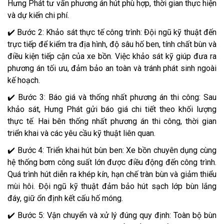
Hưng Phát tư vấn phương án hút phù hợp, thời gian thực hiện
và dự kiến chi phí.
✔️ Bước 2: Khảo sát thực tế công trình: Đội ngũ kỹ thuật đến
trực tiếp để kiểm tra địa hình, độ sâu hố ben, tính chất bùn và
điều kiện tiếp cận của xe bồn. Việc khảo sát kỹ giúp đưa ra
phương án tối ưu, đảm bảo an toàn và tránh phát sinh ngoài
kế hoạch.
✔️ Bước 3: Báo giá và thống nhất phương án thi công: Sau
khảo sát, Hưng Phát gửi báo giá chi tiết theo khối lượng
thực tế. Hai bên thống nhất phương án thi công, thời gian
triển khai và các yêu cầu kỹ thuật liên quan.
✔️ Bước 4: Triển khai hút bùn ben: Xe bồn chuyên dụng cùng
hệ thống bơm công suất lớn được điều động đến công trình.
Quá trình hút diễn ra khép kín, hạn chế tràn bùn và giảm thiểu
mùi hôi. Đội ngũ kỹ thuật đảm bảo hút sạch lớp bùn lắng
đáy, giữ ổn định kết cấu hố móng.
✔️ Bước 5: Vận chuyển và xử lý đúng quy định: Toàn bộ bùn