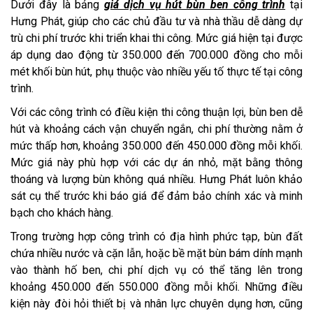
Dưới đây là bảng
giá dịch vụ hút bùn ben công trình
tại
Hưng Phát, giúp cho các chủ đầu tư và nhà thầu dễ dàng dự
trù chi phí trước khi triển khai thi công. Mức giá hiện tại được
áp dụng dao động từ 350.000 đến 700.000 đồng cho mỗi
mét khối bùn hút, phụ thuộc vào nhiều yếu tố thực tế tại công
trình.
Với các công trình có điều kiện thi công thuận lợi, bùn ben dễ
hút và khoảng cách vận chuyển ngắn, chi phí thường nằm ở
mức thấp hơn, khoảng 350.000 đến 450.000 đồng mỗi khối.
Mức giá này phù hợp với các dự án nhỏ, mặt bằng thông
thoáng và lượng bùn không quá nhiều. Hưng Phát luôn khảo
sát cụ thể trước khi báo giá để đảm bảo chính xác và minh
bạch cho khách hàng.
Trong trường hợp công trình có địa hình phức tạp, bùn đất
chứa nhiều nước và cặn lẫn, hoặc bề mặt bùn bám dính mạnh
vào thành hố ben, chi phí dịch vụ có thể tăng lên trong
khoảng 450.000 đến 550.000 đồng mỗi khối. Những điều
kiện này đòi hỏi thiết bị và nhân lực chuyên dụng hơn, cũng